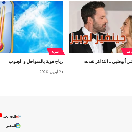
هير
جهوية
في أبوظبي.. التذاكر نفدت
رياح قوية بالسواحل و الجنوب
24 أبريل، 2026
ص
البث الحي
الطقس