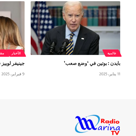
عالمية
الأخبار
مشا
بايدن : بوتين في ‘وضع صعب’
جينيفر لوبيز 
11 يناير، 2025
9 فبراير، 2025