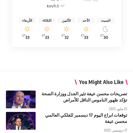
5 km/h
السبت
الأحد
الأثنين
الثلاثاء
الأربعاء
°C
°C
°C
°C
°C
33
33
32
33
30
You Might Also Like
تصريحات محسن عيفة تثير الجدل ووزارة الصحة
تؤكد ظهور الناموس الناقل للأمراض
25 مايو، 2025
توقعات ابراج اليوم 17 ديسمبر للفلكي العالمي
محسن عيفة
17 ديسمبر، 2025