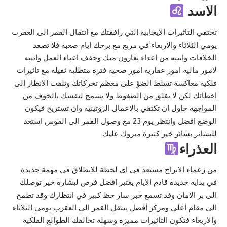
الاسد
تختفي التاثيرات الايجابية التي رافقتك مع انتقال القمر الى العقرب
يومي الثلاثاء والاربعاء في مربع مع برجك ايام صعبة فلا تصعد
الخلافات وانتبه من اعداء يغارون منك وخفف اعباء العمل وانتبه
لامور مالية امور عقارية امور صحية فترة متطلبة ثقيلة مع تاثيرات
فلكية معاكسة تسلط الضؤ على معظم تحركاتك وتلفت الانظار الى
اخطائك لكن لا تقلق من الضغوط ولا تسمح لنفسك بالخوف من
المواجهة حاول ان تكتفي بالاعمال الروتينية وان تستريح فيكون
الوضع افضل وانتظر يوم 23 مع وصول القمر الى القوس استعد
للبشائر بشائر خير كثيرة مبروك عليك
العذراء
من زعماء الابراج مستعد في اي لحظة للانطلاق في مهمة جديدة
في بداية جديدة قادم الايام يعتبر افضل فرص لبشارة خير توصلك
الى بر الامان وقد تسمع خبر سار حظ كبير في انتظارك وقد تطمح
الى مقام أعلى ومركز أفضل ينتقل القمر الى العقرب يومي الثلاثاء
والاربعاء فتكون التاثيرات مميزة وسهلة تحالفك الطوالع الفلكية