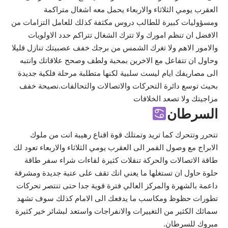
العقرب يومي الثلاثاء والاربعاء يحمل معه اشغال متراكمة
ومسؤوليات كبيرة للطالب دروس مكثفة كذلك للعامل التزامات من
الافضل ان تنظم امورك ولا تترك الشغال تتراكم حدد الاولويات
والامور الاهم ولا تغرك الشمس من برجك خفف عصبيتك تنازل قليلا
وحاول ان تتفاعل مع الاخرين بمحبة ولطف وصحح علاقاتك وانتبه
الى مصاريفك ايام ليست سلبية لكنها متطلبة مرحلة فلكية جديدة
بحيث توسع دائرة التحركات والاتصالات والتحالفات.نصيحة خفف
مزاجيتك ولا تصعد الخلافات
السرطان
تتحرر وتتحرك كما تريد وتمتلك قوة اقناع رهيبة انت من ملوك
الابراج مع وصول القمر الى العقرب يومي الثلاثاء والاربعاء تعود لك
طاقة الاتصالات والحركة تنقلات كثيرة لقاءات شراء سفر طاقة
حلوة حاول ان تستغلها ما يعني انك تقف على عتبة جديدة ومشرقة
داعمة بالشهرة والمركز العالي فترة قوية جدا حتى تنتصر تحركات
تطورات حظوظ ومكاسب ما يدفعك الى الامام كذلك سوف تشهد
سمائك الكثير من التغييرات والانفراجات واستعد لبشائر خير كثيرة
مبروك للسرطان.