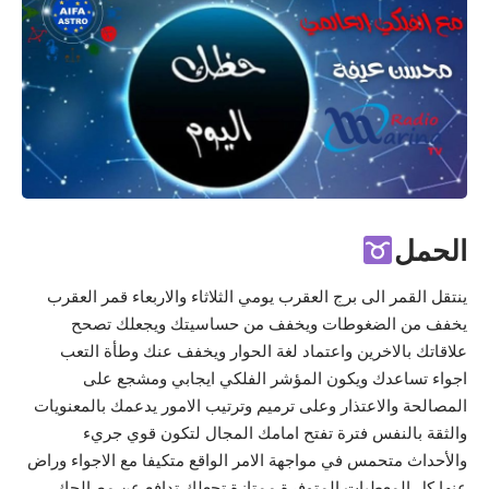
الحمل
ينتقل القمر الى برج العقرب يومي الثلاثاء والاربعاء قمر العقرب
يخفف من الضغوطات ويخفف من حساسيتك ويجعلك تصحح
علاقاتك بالاخرين واعتماد لغة الحوار ويخفف عنك وطأة التعب
اجواء تساعدك ويكون المؤشر الفلكي ايجابي ومشجع على
المصالحة والاعتذار وعلى ترميم وترتيب الامور يدعمك بالمعنويات
والثقة بالنفس فترة تفتح امامك المجال لتكون قوي جريء
والأحداث متحمس في مواجهة الامر الواقع متكيفا مع الاجواء وراض
عنها كل المعطيات المتوفرة ممتازة تجعلك تدافع عن مصالحك