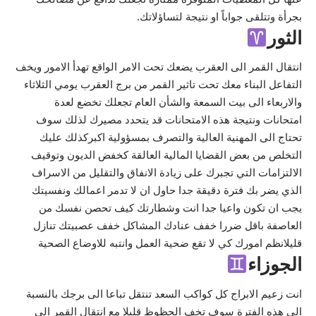
بجرأة وتتلقى جواباً او نتيجة لتساؤلاتك.
الثور
انتقال القمر الى العقرب يضعك تحت الامر الواقع تهدأ الامور ويخف
التفاعل البناء معك تحت تاثير القمر من برج العقرب يومي الثلاثاء
والاربعاء الى بيت السمعة والشأن العام تجعلك تخضع لعدة
امتحانات ونتيجة هذه الامتحانات قد يتحدد مصيرك لذلك سوف
تحتاج الى المهنية العالية والتصرف بمسؤولية اكبركذلك عليك
التخلص من بعض القضايا المالية العالقة كخفض الديون وتوقيف
الالتزامات التي تجبرك على زيادة الانفاق والتقليل من الاسراف
الذي يضر بك فترة دقيقة جدا حاول ان لا تدمر اعمالك ونفسيتك
يجب ان تكون واعيا جدا انت وشطارتك كيف تحصن نفسك من
العاصفة باقل ضررا خفف عنادك المشاكل خفف عصبيتك تنازل
قليلانظم امورك كي لا تقع ضحية العمل وانتبه للاوضاع الصحية
الجوزاء
انت زعيم الابراج كل كواكب السعد تنتقل تباعا الى برجك بالنسبة
الى هذه الفترة سوف تخف الحظوظ قليلا مع انتقال القمر الى