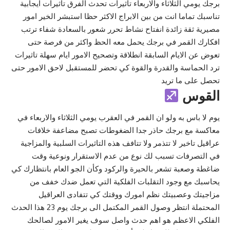
برجك يومي الثلاثاء والاربعاء تاثيرات تحدث الفرق تاثيرات ايجابية
تناسبك تماما انت من بين الابراج الاكثر حظا استبشر الخير امور
مصيرية ثقة زائدة انفتاح نشاط تحرر شعور بالسعادة شفاء ترتب
افكارك القمر في برجك يحمل معه الحظ واكثر من فرصة حتى
تعوض عن الايام السابقة انطلاقة وتصحيح الامور ايام سهلة تاثيرات
ترد الحماسة والقدرة والقوة كي تحضر للمستقبل لاحق الامور حتى
تحصل على ما تريد
القوس
يوم لا باس به ولو ان القمر في العقرب يومي الثلاثاء والاربعاء في
معاكسة مع برجك حاذر جدا الضغوطات تصبح مضاعفة خلافات
عراقيل تاخير لا تتذمر ولا تتافف هذه التاثيرات السلبية والمزاجية
في التصرفات تسبب لك نوع من عدم الاستقرار ونوعية وقت
ضاغطة وصعبة تشعر بالحيرة والركود وكأن الجو العام بانتظارك كي
يحاسبك مع وجود التقلبات الفلكية التي تعمل ضدك خفف من
مزاجيتك وعصبيتك نظم امورك ووقتك كي تتفادى العراقيل
المحتملة انتظر وصول القمر المكتمل الى برجك يوم 23 هذا الحدث
الفلكي الاعظم هو اهم حدث واصل سوف يغير الامور لصالحك