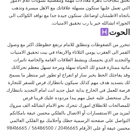
تحلق بنجاحات باهرة معادلات مهمة ومفصلية تسويات كلام الامور
التي تعمل عليها ستكون مسهلة علاقاتك مع الاهل ميسرة وتذهب
باتجاه الاطمئنان اوضاعك ستكون جيدة جدا مع توافد الكواكب الى
الجوزاء انشالله خير يا رب تحقيق الامنيات.
الحوت
تتحرر من الضغوطات وتنطلق للامام ترتفع حظوظك اكثر مع وصول
القمر الى العقرب يومي الثلاثاء والاربعاء في بيت تحقيق الامنيات
والتجديد الذي يحمسك وينشط العلاقات العامة والخاصة تاثيرات
مائية ممتازة فتبدو لك الحياة سهلة ومرحة تسهل معظم تحركاتك
وقد يفاجئك الحظ بخبر سار او انفراج او تطور غير منتظر ما يسمح
لك بتسديد هدف مهم كذلك سيكون بانتظارك فرص للسفر للتجارة
فرصة للعمل في الخارج بداية عمل جديد انت امام التجديد بانتظارك
مال ستحصل عليه عمل مهم يبدا مردوده عليك قريبا فرص
للمصالحات للانطلاق امورك تتحرك نحو الامام انشالله الف مبروك
لمزيد من الاستفسارات أو الاتصال بالفلكي محسن عيفة بامكانكم
التواصل على صفحته الرسمية حظك وأحلامك مع الفلكي العالمي
محسن عيفة أو على الأرقام 20416665 / 56486500 / 98416665