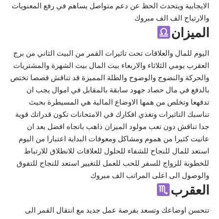
الايجابية ويتحدث الحظ عن دعم متواصل يساهم في رفع المعنويات
والارتياح الف الف مبروك
الميزان
اليوم للمال والعلاقات تحت تاثيرات القمر من البيت الثاني من برج
العقرب يومي الثلاثاء والاربعاء بيت المال بيت الشهرة والمشتريات
والحركة والنضوج والوضوح والطلة المميزة قد تناقش قصصا تختص
بالدفع في مال حصاد جهود سابقة بالمقابل في اموال يجب ان
تدفهعا وتخلص من همها الاوضاع المالية هي المسيطرة بحيث
تناسبك التاثيرات وتغذي افكارك في الامتحانات تكون قدراتك قوية
جدا تناقش دون تعب مولود الميزان ذاهب باتجاه افضل بعد ان
عانيت كثيرا من هموم ومشاكل ومعوقات البداية اعتبارا من اليوم
استعد للمال للنجاح للشفاء للحلول للعلاقات للانطلاق للارتباط
للخطوبة للزواج للسفر للحب للعمل للتغيير استعد للنجاح للتفوق
والوصول الى اعلى المراتب الف مبروك
العقرب
تتحسن اوضاعك وتسعد بفرصة عمل جديد مع انتقال القمر الى