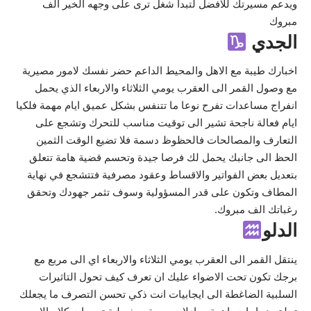
ويدعم مسيرتك للافضل لتبدأ شغل ترى على وجهه الخير الف
مبروك
الجدي
اخبارك طيبة مع الاهل والمحيط الداعم حضر نفسك لامور مصيرية
مع وصول القمر الى العقرب يومي الثلاثاء والاربعاء الذي يحمل
انفراج مساعدات تفرح نوعا ما تتنفس بشكل عميق ايام مهمة فلكيا
ايام فعالة ناجحة تشير الى توقيت مناسب للتحرك وتشجع على
التعارف والمصالحات فالحظوظ دسمة فلا تضيع الوقت الثمين
الحظ الى جانبك يحمل لك فرصا جيدة وتحسم قضية هامة تتعلق
بتعديل بعض الفواتير والاقساط وعقود مصرفية فتتشجع في نهاية
المطاف وتكون على قدر المسؤولية وسوف تثمر جهودك وتحقق
رغباتك الف مبروك.
الدلو
ينتقل القمر الى العقرب يومي الثلاثاء والاربعاء اي الى مربع مع
برجك تكون تحت الاضواء عليك ان تعرف كيف تحول التاثيرات
السلبية الضاغطة الى ايجابيات انت ذكي تحسن التصرف ما يجعلك