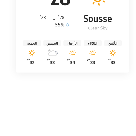
Sousse
°
°
28
_
28
55%
Clear Sky
الأثنين
الثلاثاء
الأربعاء
الخميس
الجمعة
°C
°C
°C
°C
°C
32
33
34
33
33