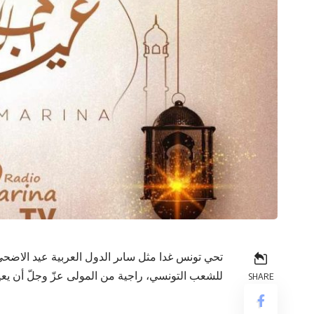
تحي تونس غدا مثل ساىر الدول العربية عيد الاضحى ال
للشعب التونسي، راجية من المولى عزّ وجلّ أن يعيده
SHARE