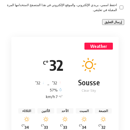
احفظ اسمي، بريدي الإلكتروني، والموقع الإلكتروني في هذا المتصفح لاستخدامها المرة
المقبلة في تعليقي.
Weather
32
°C
Sousse
°
°
32
_
32
57%
Clear Sky
7 km/h
الجمعة
السبت
الأحد
الأثنين
الثلاثاء
°C
°C
°C
°C
°C
34
33
33
34
32