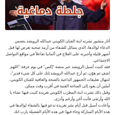
أثار منشور نشرته ابنة الفنان الكويتي عبدالله الرويشد يتضمن
الدعاء لوالدها، الذي يتماثل للشفاء من أزمة صحية تعرض لها قبل
أشهر قليلة وأجبرته على العلاج في ألمانيا تفاعلاً في مواقع التواصل
الاجتماعي.
فقد كتبت أسيل الرويشد عبر منصة “إكس” في يوم عرفة: “اللهم
اشفِ ثم هوّن، ثم أرح عبدالله الرويشد إنك على كل شيء قدير”،
لتنهال تعليقات الجمهور الداعية بالصحة والعافية للفنان الكويتي،
آملين أن يعود إلى الساحة الفنية في أقرب وقت ممكن.
وقبل ذلك نشرت ابنة المطرب الكويتي تغريدة كتبت فيها: تشاء يا
الله وأرضَى فأنت أحَن وأرحَم وأدرَى.
وأعادت أسيل قبل أيام نشر تغريدة تدعو فيها بالشفاء لوالدها في
هذه الأيام المباركة وجاء فيها: في هذه الأيام الفضيلة يارب انك