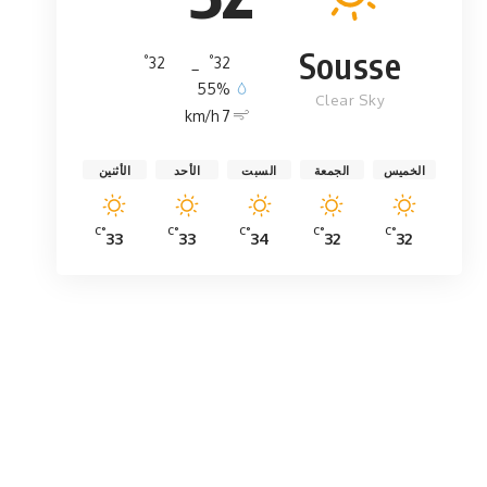
Sousse
°
°
32
_
32
55%
Clear Sky
7 km/h
الخميس
الجمعة
السبت
الأحد
الأثنين
°C
°C
°C
°C
°C
33
33
34
32
32