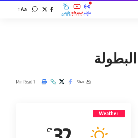
Aa
مباشر
فيديوهات
طقس
MÉTÉO
VIDÉOS
LIVE
البطولة
1 Min Read
Share
Weather
32
°C