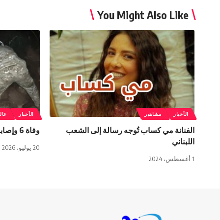
You Might Also Like
الأخبار
مشاهير
الأخبار
عال
الفنانة مي كساب تُوجه رسالة إلى الشعب
وفاة 6 وإصابة 21 في زلزالين هزا بيرو
اللبناني
20 يوليو، 2026
1 أغسطس، 2024