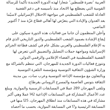
العربية “نصرة فلسطين” شعارا لهذه الدورة الجديدة تأكيدا للرسالة
القومية التي يضطلع بها الاتحاد منذ تأسيسه في دعم القضية
العادلة للشعب الفلسطيني في مواجهة الاحتلال الإسرائيلي لاسيّما
بعد العدوان والإبادة التي يتعرّض لها أهالي قطاع غزّة منذ 7 أكتوبر
الماضي.
وأعلن المنظمون أن جانبا من فعاليات هذه الدورة سيكون على
إيقاع الإشادة بصمود الشعب الفلسطيني والدور التاريخي الذي قام
به الإعلام الفلسطيني والعربي بشكل عام في كشف فظاعة الجرائم
الإسرائيلية ومواجهة حملات التضليل والتضييق التي تتعرض لها
القضية الفلسطينية في الفضاء الإعلامي والرقمي الدولي.
وتتوزع فعاليات الدورة الجديدة للمهرجان، التي تنتظم بالشراكة مع
وزارة الشؤون الثقافية التونسية ومؤسسة التلفزة التونسية
وبالتعاون مع مؤسسة الإذاعة التونسية وعرب سات، بين مدينة
الثقافة بتونس العاصمة والمسرح الروماني بقرطاج.
وتلقى المهرجان 289 عملا في المسابقات الرسمية والموازية. ويبلغ
عدد الأعمال المشاركة في المسابقات الإذاعية 142 عملا وهي أكبر
مشاركة في هذه المسابقات منذ انطلاق المهرجان، 125 منها في
المسابقة الرئيسية و17 في المسابقة الموازية، بحسب ما أحصاه