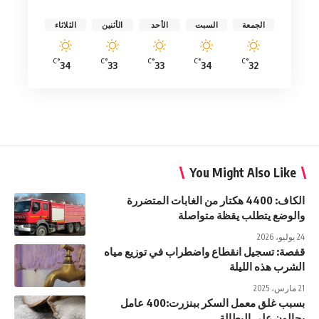
الجمعة
السبت
الأحد
الأثنين
الثلاثاء
°C
°C
°C
°C
°C
34
33
33
34
32
You Might Also Like
الكاف: 4400 هكتار من الغابات المتضررة
والوضع يتطلب يقظة متواصلة
24 يوليو، 2026
قفصة: تسجيل انقطاع واضطراب في توزيع مياه
الشرب هذه الليلة
21 مارس، 2025
بسبب غلق معمل السكر ببنزرت:400 عامل
يحالون على البطالة