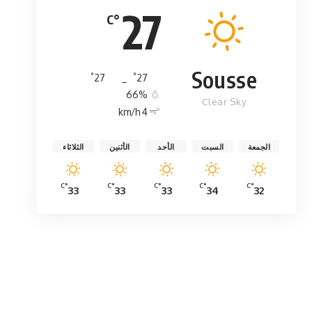
27
°C
Sousse
°
°
27
_
27
66%
Clear Sky
4 km/h
الجمعة
السبت
الأحد
الأثنين
الثلاثاء
°C
°C
°C
°C
°C
33
33
33
34
32