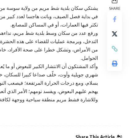
يشتكي سكان بلدية شط مريم من ولاية سوسة من الا
SHARE
في بداية فصل الصيف، وباتت هاجسا لعدد كبير من 
تكثر فيها العمارات، أو في المساكن للمصانع.
ورفع عدد من سكان وسط بلدية شط مريم، نداءهم إ
التدخل، وبرمجة عمليات للقضاء على هذه الحشرة ال
من الأمراض، وتشكل خطرا على صحة الأفراد، خاصة 
الحوامل.
وأكد المشتكون أن الانتشار الكبير للبعوض أو ما 
شهري جويلية وأوت، خلّف صداعا كبيرا للسكان، خاصة
بسلام، ومع درجات الحرارة المرتفعة؛ فيصعب النو
يهجم عليهم البعوض، ويفسد نومهم؛ الأمر الذي أتعبهم
وللاشارة فشط مريم منطقة سياحية ووجهة لكافة الأ
Share This Article