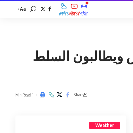
Aa
مباشر
فيديوهات
طقس
MÉTÉO
VIDÉOS
LIVE
 ويطالبون السلط
1 Min Read
Share
Weather