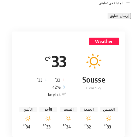
المقبلة في تعليقي.
Weather
33
°C
Sousse
°
°
33
_
33
42%
Clear Sky
4 km/h
الخميس
الجمعة
السبت
الأحد
الأثنين
°C
°C
°C
°C
°C
34
33
34
32
33