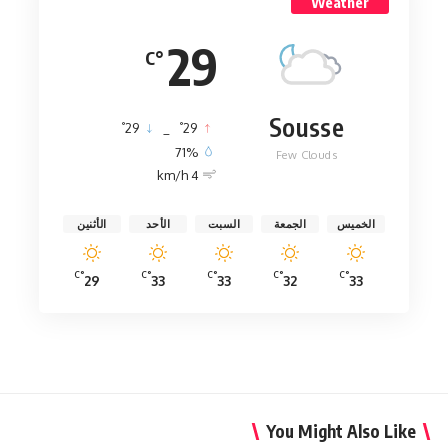
Weather
29
°C
Sousse
°
°
29
_
29
71%
Few Clouds
4 km/h
الخميس
الجمعة
السبت
الأحد
الأثنين
°C
°C
°C
°C
°C
29
33
33
32
33
You Might Also Like