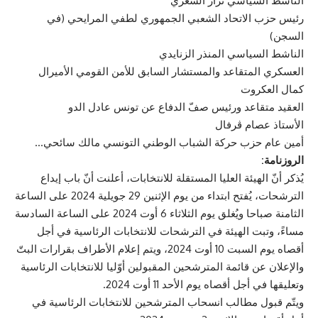
الناشط السياسي نزار الشعري
رئيس حزب الاتحاد الشعبي الجمهوري لطفي المرايحي (في
السجن)
الناشط السياسي المنذر الزنايدي
العسكري المتقاعد والمستشار السابق للأمن القومي الأميرال
كمال العكروت
العقيد متقاعد ورئيس صفّ الدفاع عن تونس عادل الدو
الأستاذ عصام ڨرفال
أمين عام حزب حركة الشباب الوطني التونسي مالك سائحي…
الروزنامة:
يُذكر أنّ الهيئة العليا المستقلة للانتخابات، أعلنت أنّ باب إيداع
الترشحات، يُفتح ابتداء من يوم الإثنين 29 جويلية 2024 على الساعة
الثامنة صباحا ويُغلق يوم الثلاثاء 6 أوت 2024 على الساعة السادسة
مساءً، وتبت الهيئة في الترشحات للانتخابات الرئاسية في أجل
أقصاه يوم السبت 10 أوت 2024، ويتم إعلام الأطراف بقرارات البتّ
والإعلان عن قائمة المترشحين المقبولين أوّليا للانتخابات الرئاسية
وتعليقها في أجل أقصاه يوم الأحد 11 أوت 2024.
ويتّم قبول مطالب انسحاب المترشحين للانتخابات الرئاسية في