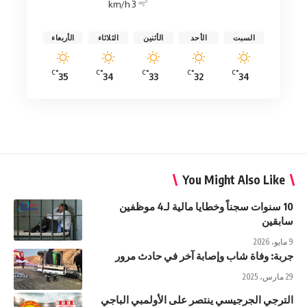
3 km/h
السبت
الأحد
الأثنين
الثلاثاء
الأربعاء
°C
°C
°C
°C
°C
35
34
33
32
34
You Might Also Like
10 سنوات سجناً وخطايا مالية لـ4 موظفين
سابقين
9 مايو، 2026
جربة: وفاة شاب وإصابة آخر في حادث مرور
29 مارس، 2025
الترجي الجرجيسي ينتصر على الأولمبي الباجي