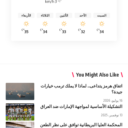
3 km/h
السبت
الأحد
الأثنين
الثلاثاء
الأربعاء
°C
°C
°C
°C
°C
35
34
33
32
34
You Might Also Like
اتفاق هرمز يتداعى.. لماذا لا يملك ترمب خيارات
جيدة؟
16 يوليو، 2026
التشكيلة الأساسية لمواجهة الإمارات ضد العراق
13 نوفمبر، 2025
المحكمة العليا البريطانية توافق على نظر الطعن