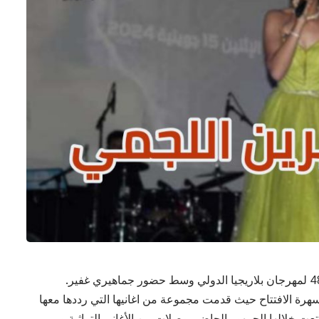
سهرة الافتتاح حيث قدمت مجموعة من اغانيها التي رددها معها
ت خلالها الجمهور الحاضر بوصلات من الأغاني التراثية و