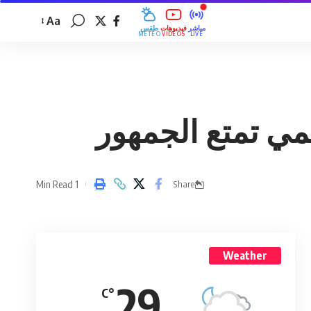
Aa
مباشر
فيديوهات
طقس
MÉTÉO
VIDÉOS
LIVE
جمي تمتع الجمهور
1 Min Read
Share
Weather
29
°C