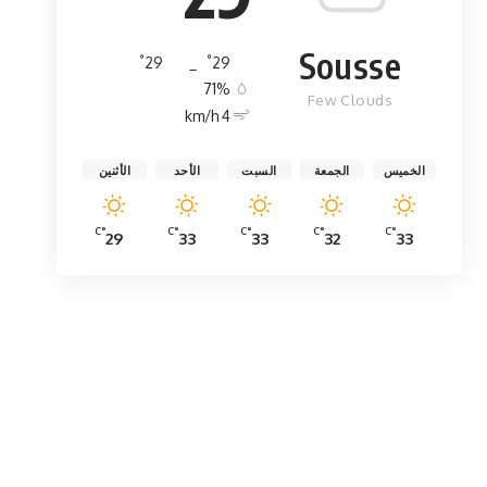
Sousse
°
°
29
_
29
71%
Few Clouds
4 km/h
الخميس
الجمعة
السبت
الأحد
الأثنين
°C
°C
°C
°C
°C
29
33
33
32
33