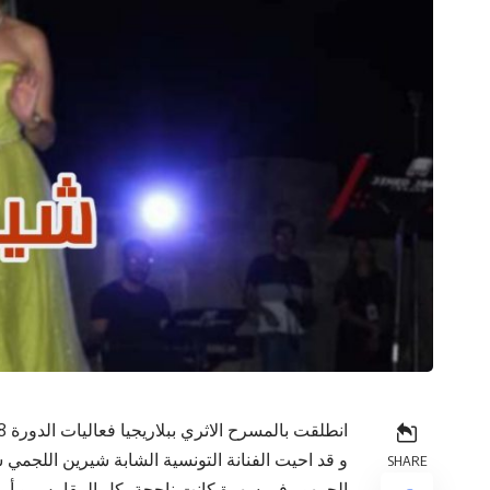
انطلقت بالمسرح الاثري ببلاريجيا فعاليات الدورة 48 لمهرجان بلاريجيا الدولي وسط حضور جماهيري غفير.
و قد احيت الفنانة التونسية الشابة شيرين اللجمي 
SHARE
الجمهور في سهرة كانت ناجحة بكل المقاييس و أمتع