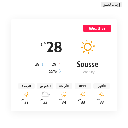
Weather
28
°C
Sousse
°
°
28
_
28
55%
Clear Sky
الأثنين
الثلاثاء
الأربعاء
الخميس
الجمعة
°C
°C
°C
°C
°C
32
33
34
33
33