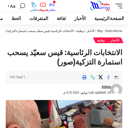
Aa
مباشر
فيديوهات
طقس
الصفحة الرئيسية
الأخبار
ثقافة
المتفرقات
الحظ
مو
Radio Marina
>
Blog
>
الأخبار
>
وطنية
>
الانتخابات الرئاسية: قيس سعيّد يسحب استمارة التزكية(صور)
الأخبار
وطنية
الانتخابات الرئاسية: قيس سعيّد يسحب
استمارة التزكية(صور)
1 Min Read
Admin
Last updated: 20 يوليو، 2024 6:53 م