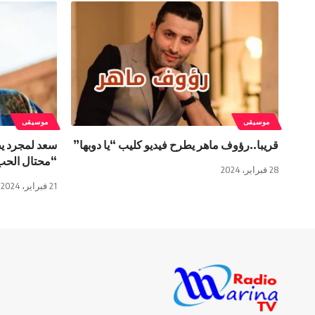
موسيقى
موسيقى
قريبا..رؤوف ماهر يطرح فيديو كليب “يا دوبها”
سعد لمجرد يطر
“محتال الحب
28 فبراير، 2024
21 فبراير، 2024