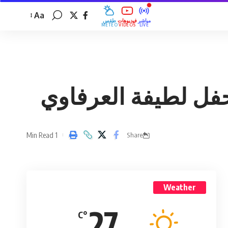
Aa
مباشر
فيديوهات
طقس
MÉTÉO
VIDÉOS
LIVE
حفل لطيفة العرفاوي
1 Min Read
Share
Weather
27
°C