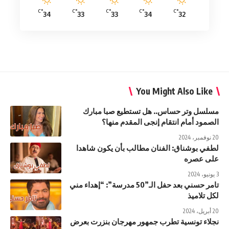
°C
°C
°C
°C
°C
34
33
33
34
32
You Might Also Like
مسلسل وتر حساس.. هل تستطيع صبا مبارك
الصمود أمام انتقام إنجى المقدم منها؟
20 نوفمبر، 2024
لطفي بوشناق: الفنان مطالب بأن يكون شاهدا
على عصره
3 يونيو، 2024
تامر حسني بعد حفل الـ”50 مدرسة”: “إهداء مني
لكل تلاميذ
20 أبريل، 2024
نجلاء تونسية تطرب جمهور مهرجان بنزرت بعرض