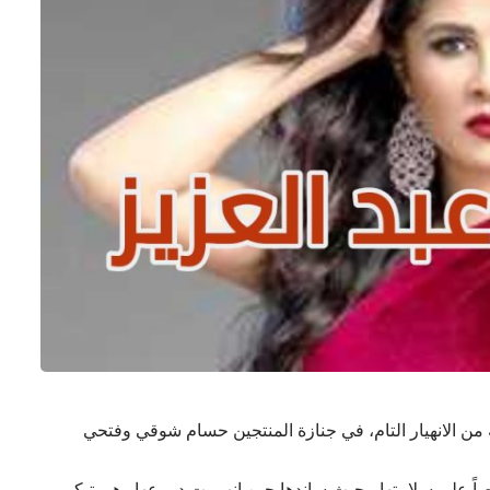
 من الانهيار التام، في جنازة المنتجين حسام شوقي وفتحي
صاً على سلامتها، بحيث ساندها حين انهمرت دموعها وهي تبكي