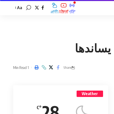
Aa
مباشر
فيديوهات
طقس
MÉTÉO
VIDÉOS
LIVE
يساندها
1 Min Read
Share
Weather
28
°C