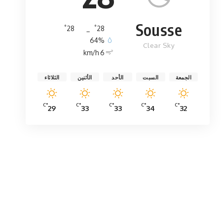
Sousse
°
°
28
_
28
64%
Clear Sky
6 km/h
الجمعة
السبت
الأحد
الأثنين
الثلاثاء
°C
°C
°C
°C
°C
29
33
33
34
32