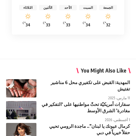
الجمعة
السبت
الأحد
الأثنين
الثلاثاء
°C
°C
°C
°C
°C
34
33
33
34
32
You Might Also Like
المهدية: القبض على تكفيري محل 6 مناشير
تفتيش
11 مارس، 2025
سفارات أمريكيّة تحثّ مواطنيها على ‘التفكير في
مغادرة’ الشرق الأوسط
1 أغسطس، 2026
كرمال عيونك يا لبنان”.. ماجدة الرومي تحيي
حفلاً خيرياً في دبي