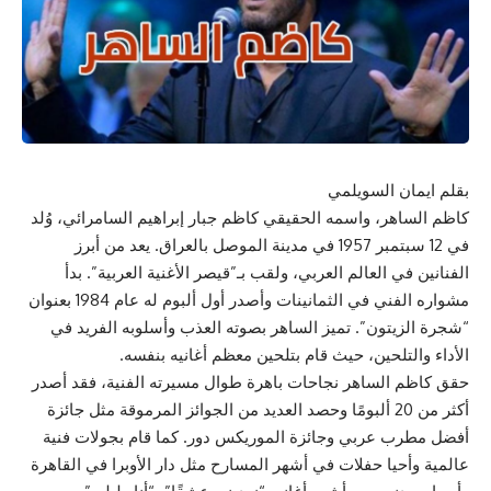
بقلم ايمان السويلمي
كاظم الساهر، واسمه الحقيقي كاظم جبار إبراهيم السامرائي، وُلد
في 12 سبتمبر 1957 في مدينة الموصل بالعراق. يعد من أبرز
الفنانين في العالم العربي، ولقب بـ”قيصر الأغنية العربية”. بدأ
مشواره الفني في الثمانينات وأصدر أول ألبوم له عام 1984 بعنوان
“شجرة الزيتون”. تميز الساهر بصوته العذب وأسلوبه الفريد في
الأداء والتلحين، حيث قام بتلحين معظم أغانيه بنفسه.
حقق كاظم الساهر نجاحات باهرة طوال مسيرته الفنية، فقد أصدر
أكثر من 20 ألبومًا وحصد العديد من الجوائز المرموقة مثل جائزة
أفضل مطرب عربي وجائزة الموريكس دور. كما قام بجولات فنية
عالمية وأحيا حفلات في أشهر المسارح مثل دار الأوبرا في القاهرة