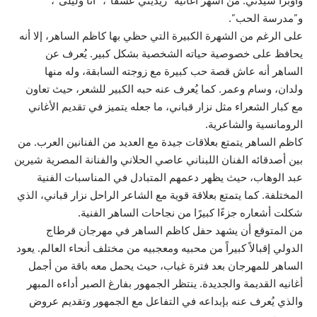
وأوبرا سيدني. من أشهر أغانيه “زيديني عشقًا”، “أنا وليلى”،
و”مدرسة الحب”.
على الرغم من الشهرة الكبيرة التي حظي بها كاظم الساهر، إلا أنه
يحافظ على خصوصية حياته الشخصية بشكل كبير. يُعرف عن
الساهر أنه عاش قصة حب كبيرة مع زوجته السابقة، وله منها
ولدان، وسام وعمر. كما يُعرف عنه حبه الكبير للشعر، حيث تعاون
مع كبار الشعراء مثل نزار قباني، ما جعله يتميز في تقديم الأغاني
الرومانسية والشاعرية.
كاظم الساهر يتمتع بعلاقات جيدة مع العديد من الفنانين العرب. من
بين أصدقائه الفنان اللبناني عاصي الحلاني والفنانة المصرية شيرين
عبد الوهاب، حيث يظهر دعمهم المتبادل في المناسبات الفنية
المختلفة. كما يتمتع بعلاقة قوية مع الشاعر الراحل نزار قباني، الذي
شكلت أشعاره جزءًا كبيرًا من نجاحات الساهر الفنية.
من المتوقع أن يشهد حفل كاظم الساهر في مهرجان قرطاج
الدولي إقبالاً كبيراً من محبيه ومعجبيه من مختلف أنحاء العالم. يعود
الساهر للمهرجان بعد فترة غياب، حيث يحمل معه باقة من أجمل
أغانيه القديمة والجديدة. ينتظر الجمهور بفارغ الصبر أداءه المبهر
والذي يُعرف عنه بإبداعه في التفاعل مع الجمهور وتقديم عروض