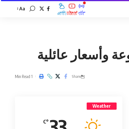
Aa
مباشر
فيديوهات
طقس
MÉTÉO
VIDÉOS
LIVE
ة وأسعار عائلية
1 Min Read
Share
Weather
33
°C