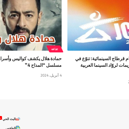
ثقافة
رة 36 لأيام قرطاج السينمائية: تنوّع في
حمادة هلال يكشف كواليس وأسرار
مات لروّاد السينما العربية
مسلسل “المداح 4”
4 أبريل، 2024
ص
البث الحي
الطقس