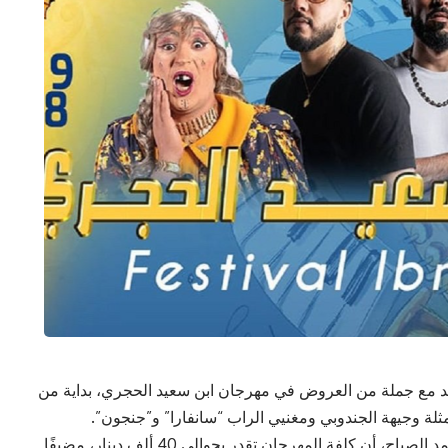
عد مع جملة من العروض في مهرجان ابن سعيد الحجري، بداية من
وأفاد مدير مهرجان ابن سعيد الحجري ببوحجر، محمد الصياح، أن كلفة المهرجان تقدر بحوالي 40 ألف دينار، مضيفًا