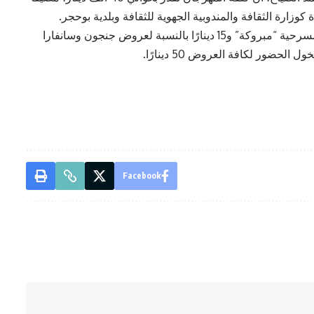
وتتراوح الأسعار في العروض من 10 دنانير لعرض مسرحية “مبروكة” و15 دينارًا بالنسبة لعروض جنجون وسانفارا
حضور لكافة العروض 50 دينارًا.
Facebook