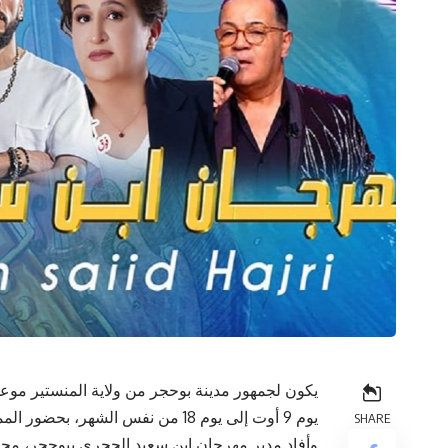
يكون لجمهور مدينة بوحجر من ولاية المنستير مو
يوم 9 أوت إلى يوم 18 من نفس الشهر، بحضور الممثلة وجيهة الجندوبي ومغنيي الراب “سانفارا” و”جنجون”.
SHARE