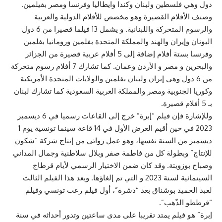
دول وهي فلسطين ولبنان وكندا وايطاليا وفرنسا ومصر بفيلمين.
وصنف الأفلام القصيرة وهو مخصص للأفلام الدولية والعربية
والرسوم المتحركة واللبنانية. و يشمل 13 فيلما قصيرا من 6 دول
اليونان وإيران والهند والمملكة المتحدة بفلمين ورومانيا بفلمين
وفرنسا بستة أفلام إضافة إلى 5 أفلام عربية قصيرة من الجزائر
والبحرين و مصر و الأردن وعمان. كما تشارك 7 أفلام رسوم متحركة
من 6 دول وهي إيران ولبنان بفلمين والولايات المتحدة الأمريكية
وكوريا الجنوبية ومصر والمملكة العربية السعودية كما تشارك لبنان
بـ 5 أفلام قصيرة.
وللإشارة فإن فيلم “إبرة” خرج إلى القاعات رسميا في 6 ديسمبر
2023 في حين أقيم العرض الأول في 14 قاعة سينما تونسية يوم 1
ديسمبر من السنة نفسها، وهو عمل روائي من إنتاج شركة “شكون
للإنتاج” وبطولة كل من فاطمة صفر وبلال سلاطنية وجمال المداني
وصباح بوزويتة. وقد كان ضمن الاختيار الرسمي لأيام قرطاج
السينمائية لسنة 2023 و التي تم إلغاؤها. ويعد هذا الفيلم الثالث
لعبد الحميد بوشناق بعد “دشرة”، أول فيلم رعب تونسي وفيلم
“فرططو الذّهب”.
إبرة” هو فيلم يمتد تقريبا على مدى ساعتين وتدور أحداثه في سنة