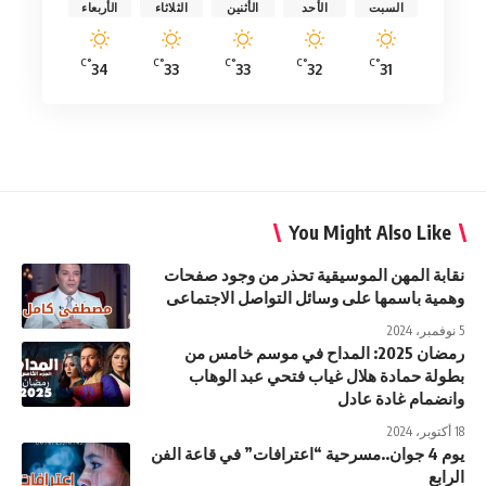
السبت
الأحد
الأثنين
الثلاثاء
الأربعاء
°C
°C
°C
°C
°C
34
33
33
32
31
You Might Also Like
نقابة المهن الموسيقية تحذر من وجود صفحات
وهمية باسمها على وسائل التواصل الاجتماعى
5 نوفمبر، 2024
رمضان 2025: المداح في موسم خامس من
بطولة حمادة هلال غياب فتحي عبد الوهاب
وانضمام غادة عادل
18 أكتوبر، 2024
يوم 4 جوان..مسرحية “اعترافات” في قاعة الفن
الرابع