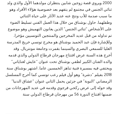
2000 ويروي قصة زوجين شابين ينتظران مولدهما الأول والذي ولد
ثنائي الجنس في مجتمع لم يتفهم بعد خصوصية هؤلاء الأفراد وهو
ما سبب صدمة للأب ونتج عنه عديد الآثار على حياة الثنائي
وطفلهما. حاول بوشناق من خلال هذا العمل الفني تسليط الضوء
على الأشخاص “ثنائي الجنس” الذين يعانون التهميش وهو موضوع
تم تداوله من قبل عديد المخرجين والمنتجين التونسيين مؤخرا.
وللإشارة فإن عبد الحميد بوشناق هو مخرج تونسي خريج المدرسة
العليا للسمعي البصري والسينما بقمرت وجامعة مونتريال. وقد
أخرج هذه السنة عرض افتتاح مهرجان قرطاج الدولي والذي قدمه
والده الفنان الكبير لطفي بوشناق تحت عنوان “عايش لغناياتي”
ويحتفي فيه بمسيرة فنية تناهز الخمسين عاما. اشتهر بوشناق سنة
2018 بفيلم “دشرة” وهو أول فيلم رعب تونسي كما أخرج المسلسل
الرمضاني “النوبة” في جزئين يحمل الثاني عنوان “عشاق الدنيا”
وقد حوله إلى عرض ركحي فرجوي وقدمه في عديد المهرجانات من
ضمنها افتتاح الدورة 56 من مهرجان قرطاج الدولي سنة