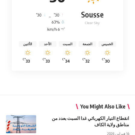
Sousse
°
°
30
_
30
63%
Clear Sky
6 km/h
الخميس
الجمعة
السبت
الأحد
الأثنين
°C
°C
°C
°C
°C
33
33
34
32
30
You Might Also Like
انقطاع التيار الكهربائي غدا السبت بعدد من
مناطق ولاية الكاف
14 فبراير، 2026