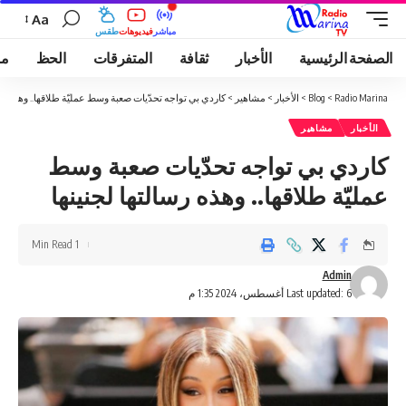
Aa
مباشر
فيديوهات
طقس
الصفحة الرئيسية
الأخبار
ثقافة
المتفرقات
الحظ
مو
Radio Marina
>
Blog
>
الأخبار
>
مشاهير
>
كاردي بي تواجه تحدّيات صعبة وسط عمليّة طلاقها.. وهذه رسا
الأخبار
مشاهير
كاردي بي تواجه تحدّيات صعبة وسط
عمليّة طلاقها.. وهذه رسالتها لجنينها
1 Min Read
Admin
Last updated: 6 أغسطس، 2024 1:35 م