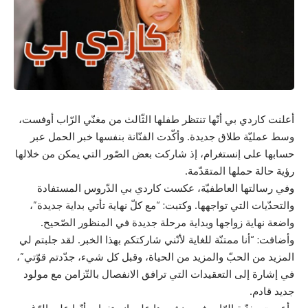
أعلنت كاردي بي أنّها تنتظر طفلها الثّالث من مغنّي الرّاب أوفست،
وسط عمليّة طلاق جديدة. وأكّدت الفنّانة بنفسها خبر الحمل عبر
حسابها على إنستغرام، إذ شاركت بعض الصّور التي يمكن من خلالها
رؤية حالة حملها المتقدّمة.
وفي رسالتها العاطفيّة، عكست كاردي بي الدّروس المستفادة
والتحدّيات التي تواجهها. وكتبت: “مع كلّ نهاية تأتي بداية جديدة”،
واضعة نهاية زواجها وبداية مرحلة جديدة في المنظور الصّحيح.
وأضافت: “أنا ممتنّة للغاية لأنّني شاركتكم بهذا الخبر. لقد جلبتم لي
المزيد من الحبّ والمزيد من الحياة، وقبل كل شيء، جدّدتم قوّتي”،
في إشارة إلى التعقيدات التي ترافق الانفصال بالتّزامن مع مولود
جديد قادم.