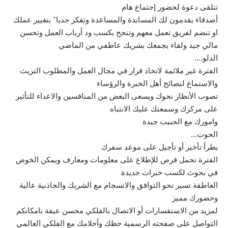
تتلقى دعوة لحضور إجتماع هام
أصدقاء يقدمون لك المساندة والمساعدة وتفكر جديا” بتغيير عملك
او تنضم لفريق تعمل معهم وتنجح بكسب ود أرباب العمل وتحسن
مالي جيد ولقاء يجمعك بشريك عاطفي من الماضي
الدلو….
الفترة غير ملائمة لاتخاذ قرار في مجال العمل والمطلوب التريث
والاستماع لنصائح أهل الخبرة والرؤساء
تصوب الأنظار نحوك ويسعى البعض من المنافسين والاعداء للتأثير
على مركزك وسمعتك عليك الانتباه
وامورك مع الحبيب جيدة
الحوت…
يطرأ تأخير أو تأجيل على موعد سفرك
الفترة تحمل فرص للإطلاع على معلومات ومعارف ويمكن الخوض
في بحوث لكسب خبرات جديدة
العاطفة تسير نحو التوافق والانسجام مع الشريك والجاذبية عالية
وحضورك مميز
لمزيد من الاستفسارات أو الاتصال بالفلكي محسن عيفة بامكانكم
التواصل على صفحته الرسمية حظك وأحلامك مع الفلكي العالمي