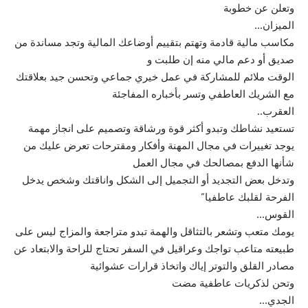
وتعلن عن خطوبة
الميزان…
مكاسب مالية قادمة وتهتم بتقييم أوضاعك المالية وتجد مساندة من
صديق أو دعم مالي منه إن طلبت و
الوقت ملائم للمشاركة في عمل خيري جماعي وتحسن جيد بعلاقتك
مع الشريك العاطفي وتسر بأخباره المفاجئة
العقرب..
تستعيد نشاطك وتبدو أكثر قوة ورشاقة وتصميم على انجاز مهمة
يوجد تغييرات في مجال المهنة وأفكار ومقترحات تعرض عليك من
شأنها الدفع بمصالحك في مجال العمل
وتدخل بعض التجديد أو التجميل إلى الشكل واناقتك وشخص يدخل
الفرحة لقلبك عاطفيا”
القوس…
يومك متعب وتشعر بالتثاقل والهمة تبدو متراجعة والمزاج ليس على
طبيعته متاعب تواجك وعراقيل في السفر تحتاج للراحة والابتعاد عن
مصادر القلق والتوتر إياك واتخاذ قرارات عشوائية
وتحن لذكريات عاطفية مضت
الجدي…