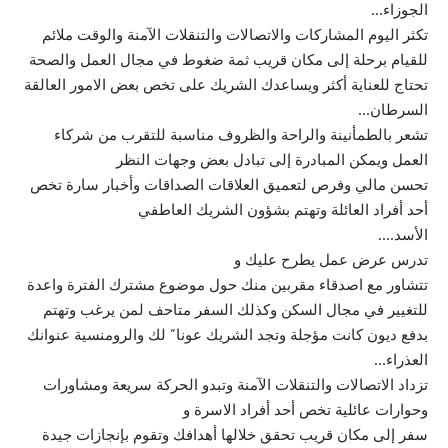
الجوزاء…
تكثر اليوم المشاركات والاتصالات والتنقلات الآمنة والوقت ملائم
للقيام برحلة إلى مكان قريب ثمة ضغوط في مجال العمل والصحة
تحتاج للعناية أكثر ويساعدك الشريك على تخص بعض الامور العالقة
السرطان…
تشعر بالطمأنينة والراحة والظروف مناسبة للتقرب من شركاء
العمل ويمكن المبادرة إلى تبادل بعض وجهات النظر
تحسن مالي وفرص لتعميق العلاقات الصداقات وأخبار سارة تخص
أحد أفراد العائلة وتهتم بشؤون الشريك العاطفي
الأسد….
تدرس عرض عمل يطرح عليك و
تتشاور مع اصدقاء مقربين منك حول موضوع مشترك الفترة واعدة
للتغيير في مجال السكن وكذلك السفر متاحف لمن يرغب وتهتم
بدفع ديون كانت مؤجلة وتجد الشريك عونا” لك والرومنسية عنوانك
العذراء…
تزداد الاتصالات والتنقلات الآمنة وتبدو الحركة سريعة ومشاورات
وحوارات عائلية تخص أحد أفراد الاسرة و
سفر إلى مكان قريب تحقق خلالها أهدافك وتقوم بإنجازات جيدة