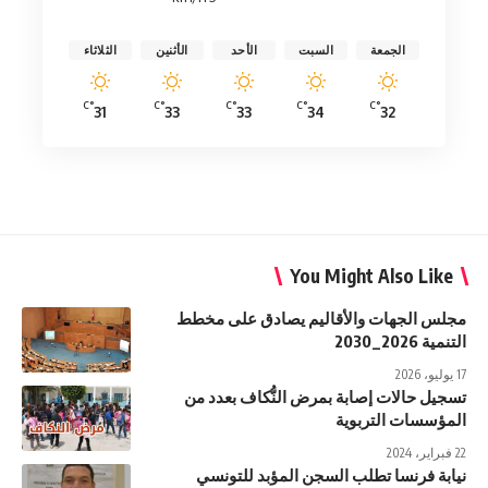
الجمعة
السبت
الأحد
الأثنين
الثلاثاء
°C
°C
°C
°C
°C
31
33
33
34
32
You Might Also Like
مجلس الجهات والأقاليم يصادق على مخطط
التنمية 2026_2030
17 يوليو، 2026
تسجيل حالات إصابة بمرض النُّكاف بعدد من
المؤسسات التربوية
22 فبراير، 2024
نيابة فرنسا تطلب السجن المؤبد للتونسي