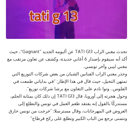
تحدث مغني الراب TATI G13 عن ألبومه الجديد “Gagnant”، حيث
أكد أنه سيقوم بإصدار 6 أغاني جديدة، وكشف عن تعاون مرتقب مع
مغني ليبي وآخر تونسي.
وحذر مغني الراب الفنانين الشبان من بعض شركات التوزيع التي
تمتهن التحيل، حيث قال في هذا الإطار: “في بداياتي طمعت في
الفلوس.. وتوا نادم على التعاون مع برشا شركات توزيع”.
وحول هجرته إلى أوروبا، قال TATI G13 إن ذلك كان بمثابة الحلم،
مستدركًا بالقول إنه يفتقد طعم العمل في تونس والتطلع إلى
العروض في المهرجانات، وقال مسترسلا: ”خرجت من تونس حارق
ونتمنى نرجع من الباب الكبير ونطلع على ركح قرطاج”