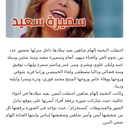
احتفلت النجمة إلهام شاهين بعيد ميلادها داخل منزلها بحضور عدد
من نجوم الفن والغناء منهم، أنغام وسميرة سعيد ومنة شلبي ونبيلة
عبيد وليلى علوي وبشرى ومى عمر وباسم سمرة وإيهاب توفيق
ومنة فضالي وداليا مصطفى ولقاء الخميسي ورانيا فريد شوقي
وزوجها ووفاء عامر وزوجها المنتج محمد فوزي، ودرة ويسرا ولبلبة
ودينا.
وكانت النجمة إلهام شاهين احتفلت أمس، بعيد ميلادها في أجواء
عائلية، حيث شاركت صورة برفقة أفراد أسرتها على موقع تبادل
الصور والفيديوهات “إنستجرام”، حيث تواجد في الصورة برفقتها كل
من شقيقيها أيمن وأمير شاهين وشقيقتها إيناس وابنتها الفنانة إلهام
صفي الدين.