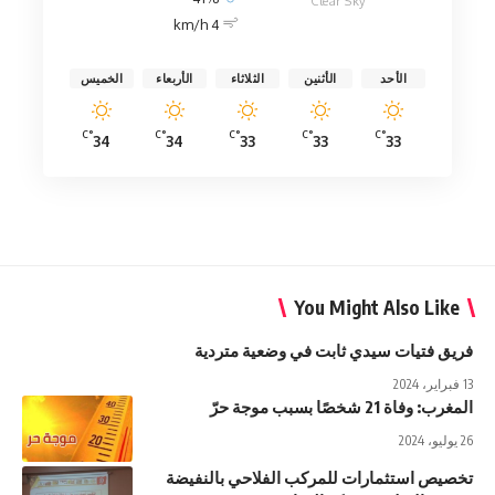
Clear Sky
4 km/h
الأحد
الأثنين
الثلاثاء
الأربعاء
الخميس
°C
°C
°C
°C
°C
34
34
33
33
33
You Might Also Like
فريق فتيات سيدي ثابت في وضعية متردية
13 فبراير، 2024
المغرب: وفاة 21 شخصًا بسبب موجة حرّ
26 يوليو، 2024
تخصيص استثمارات للمركب الفلاحي بالنفيضة