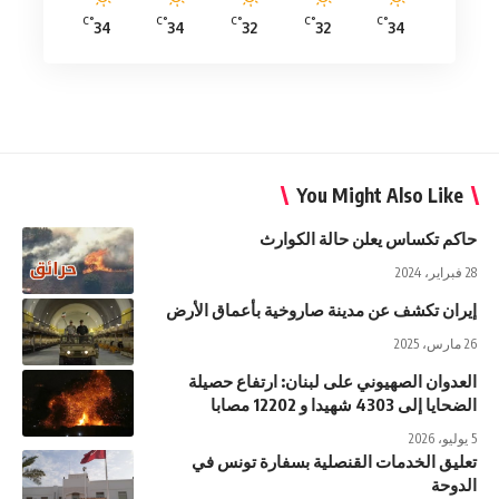
°C
°C
°C
°C
°C
34
34
32
32
34
You Might Also Like
حاكم تكساس يعلن حالة الكوارث
28 فبراير، 2024
إيران تكشف عن مدينة صاروخية بأعماق الأرض
26 مارس، 2025
العدوان الصهيوني على لبنان: ارتفاع حصيلة
الضحايا إلى 4303 شهيدا و 12202 مصابا
5 يوليو، 2026
تعليق الخدمات القنصلية بسفارة تونس في
الدوحة