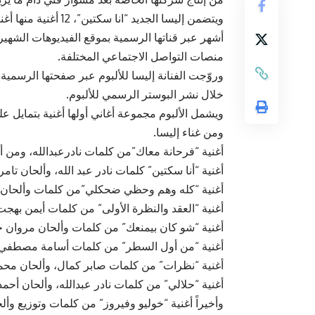
ويتضمن إليسا الجديد 
أشهر عبر قناتها الرسمية بموقع الفيديوهات الشهي
منصات التواصل الاجتماعي المختلفة.
وروّجت الفنانة إليسا للألبوم عبر صفحتها الرسمية
خلال نشر البوستر الرسمي للألبوم.
ومن غناء إليسا.
أغنية “فرحانة معاك”من كلمات نادرعبدالله، ومن ألحان chokhan ors، توزيع أحمد 
أغنية “أنا سكتين” كلمات نادر عبد الله، وألحان تامر
أغنية “كله وهم وحظي ضحكلي”من كلمات وألحان م
أغنية “العقد والنظرة الأولى” من كلمات أيمن بهج
أغنية “شو كان بيمنعك” من كلمات وألحان مروان 
أغنية “من أول السطر” من كلمات أسامة مصطفي، 
أغنية “نظرات” من كلمات صابر كمال، وألحان محمد
أغنية “حلالي” من كلمات نادر عبدالله، وألحان أحمد
وأخيراً أغنية “خوليو وفيروز” من كلمات وتوزيع وأ