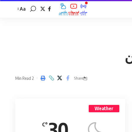
Aa
مباشر
فيديوهات
طقس
MÉTÉO
VIDÉOS
LIVE
ن
2 Min Read
Share
Weather
30
°C