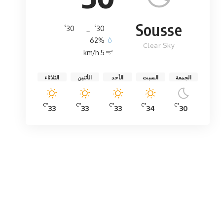
Sousse
°
°
30
_
30
62%
Clear Sky
5 km/h
الجمعة
السبت
الأحد
الأثنين
الثلاثاء
°C
°C
°C
°C
°C
33
33
33
34
30