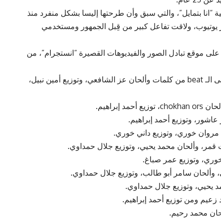
“انا سكتين”، 12 أغنية منها أغنية “انا بتمايل”، والتي سبق وأن طرحتها إليسا بشكل منفرد منذ
ر يوتيوب، ولاقت تفاعل كبير من قِبل الجمهور ومستخدمي
 على موقع تبادل الصور والفيديوهات القصيرة “انستجرام”، من
ويشمل الألبوم مجموعة أغاني أولها أغنية بتمايل على الـ beat من كلمات وألحان عز الشافعي، وتوزيع أمين نبيل،
إبراهيم.
 عاشور، وتوزيع أحمد إبراهيم.
روان خوري، وتوزيع داني خوري.
ت قمر، وألحان محمد يحيي، وتوزيع جلال حمداوي.
خوري، وتوزيع عمر صباغ.
وألحان سامر أبو طالب، وتوزيع جلال حمداوي.
 يحيي، وتوزيع جلال حمداوي.
 زعيم ومن توزيع أحمد إبراهيم.
لحان محمد رحيم.