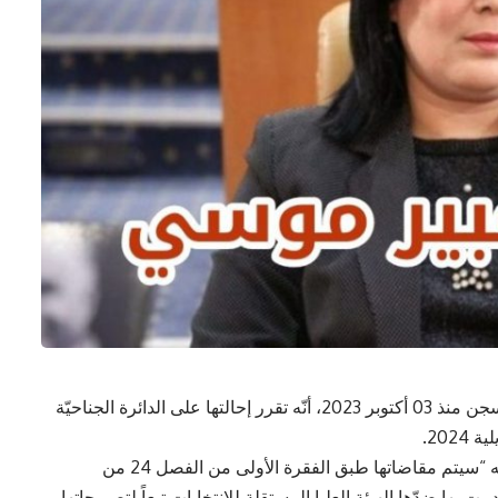
أعلنت هيئة الدّفاع عن عبير موسي، القابعة في السجن منذ 03 أكتوبر 2023، أنّه تقرر إحالتها على الدائرة الجناحيّة
وأوضحت هيئة الدفاع عن عبير موسي، في بلاغ، أنه “سيتم مقاضاتها طبق الفقرة الأولى من الفصل 24 من
، على إثر شكاية تقدمت بها ضدّها الهيئة العليا المستقلة للإنتخابات تبعاً لتصريحاتها