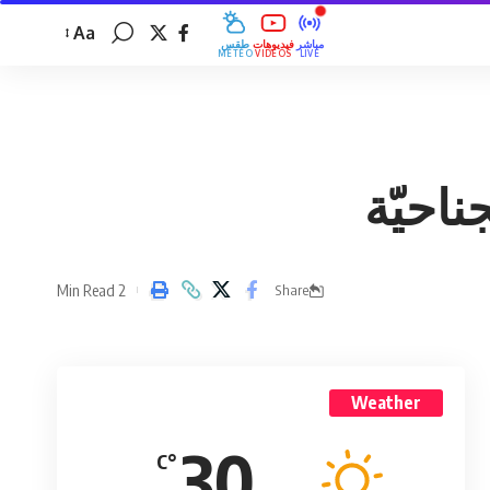
Aa
مباشر
فيديوهات
طقس
MÉTÉO
VIDÉOS
LIVE
ناحيّة
2 Min Read
Share
Weather
30
°C