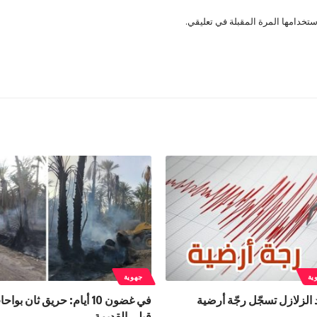
تخدامها المرة المقبلة في تعليقي.
ية
جهوية
لزلازل تسجّل رجّة أرضية
في غضون 10 أيام: حريق ثان بو
قبلي القديمة