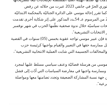
السياسيّة خلال تحرك احتجاجي نظّمه الحزب الدستوري الحرّ في جانفي 2023 عبرت من خلاله عن رفض
ا تقرر إحالة موسي على الدائرة الجنائيّة بالمحكمة الابتدائيّة
بتونس لمقاضاتها طبق الفقرة الثانية من الفصل 24 من المرسوم عـ 54ـدد المذكور على إثر شكاية أخرى تقدمت
تصريحات سياسيّة خلال ندوة صحفية نظّمها الحزب قي شهر نوفمبر
وأضافت هيئة الدفاع أنه “بموجب الإحالات المذكورة فإن عبير موسي تواجه عقوبة بخمس (05) سنوات في القضية
انية من أجل ممارسة حقها في التعبير والقيام بواجبها كرئيسة حزب
مخالفات الجسيمة التي شابت العملية الانتخابية التشريعية”،
له موسي من هرسلة قضائيّة وعنف سياسي مسلط عليها لمجرد
زبي وممارسة واجبها في معارضة السياسات التي أدّت إلى فشل
ات الإنتخابية المنجزة بعد 25 جويلية 2021 من جهة نسبة المشاركة الضعيفة وتجدد تضامنها معها ومواصلة
رعية”.