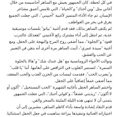
في كل لحظة، كان الجمهور يعيش مع الساهر أحاسيسه من خلال
أغاني مثل “وين أخذك” و”الحياة”، التي تلامس أعمق مشاعر
الإنسان. ثم جاء الأداء المتميز لأغنية “أحبيني”، التي جعلت الجميع
يغرق في بحر من العواطف.
لم يكتفِ الساهر بذلك، فقد قدم أغنية “بيانو” بلمسات موسيقية
عذبة، ثم انتقل إلى أداء مشترك رائع لأغنيتي “لقعدلك عالدرب
قعود” و”الحلوة”، مما أضفى روح المرح والبهجة على الحفل. ومع
أغنية “سيدة عمري”، أثبت الساهر مرة أخرى أنه يتقن فن التعبير
عن الحب والعشق.
وتوالت الأجواء الرومانسية مع “هل عندك شك” و”هالا بالحلوة
السمرة”، لتستمر القلوب في التراقص على أنغامها. أما “يا قلب”
و”يضرب الحب”، فقدمت لمسات من الحزن العذب والحب المعقد،
مما أضفى عمقاً إضافياً على الحفل.
واختتم الساهر الحفل بأغانيه الشهيرة “الحب المستحيل”، “أكون أو
لا أكون”، “زيديني عشقاً”، و”قولي أحبك”، التي جعلت الجمهور
يتمنى أن لا تنتهي هذه الليلة المليئة بالسحر والفن.
قدم النقاد إشادة واسعة بأداء كاظم الساهر، مشيرين إلى أن
اختياراته الغنائية وتنفيذها ببراعة ساهمت في جعل الحفل استثنائيا.