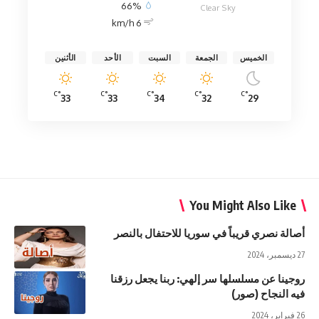
66%
Clear Sky
6 km/h
الخميس
الجمعة
السبت
الأحد
الأثنين
°C
°C
°C
°C
°C
33
33
34
32
29
You Might Also Like
أصالة نصري قريباً في سوريا للاحتفال بالنصر
27 ديسمبر، 2024
روجينا عن مسلسلها سر إلهي: ربنا يجعل رزقنا
فيه النجاح (صور)
26 فبراير، 2024