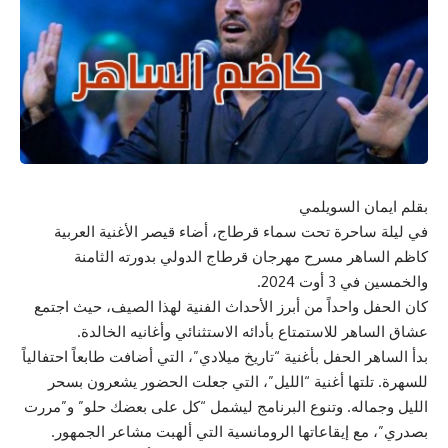
بقلم ايمان السويلمي
في ليلة ساحرة تحت سماء قرطاج، أضاء قيصر الأغنية العربية
كاظم الساهر مسرح مهرجان قرطاج الدولي بدورته الثامنة
والخمسين في 3 أوت 2024.
كان الحفل واحداً من أبرز الأحداث الفنية لهذا الصيف، حيث اجتمع
عشاق الساهر للاستمتاع بأدائه الاستثنائي وأغانيه الخالدة.
بدأ الساهر الحفل بأغنية “تاريخ ميلادي”، التي أضافت طابعاً احتفالياً
للسهرة. تلتها أغنية “الليل”، التي جعلت الحضور يشعرون بسحر
الليل وجماله. وتنوع البرنامج ليشمل “كل على بعضك حلو” و”مررت
بصدري”، مع إيقاعاتها الرومانسية التي ألهبت مشاعر الجمهور.