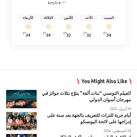
4 km/h
السبت
الأحد
الأثنين
الثلاثاء
الأربعاء
°C
°C
°C
°C
°C
34
34
32
32
34
You Might Also Like
الفيلم التونسي “بنات ألفة” يتوّج بثلاث جوائز في
مهرجان أسوان الدولي
26 أبريل، 2024
أيام جربة للتراث للتعريف بالجهة بعد سنة على
إدراجها على لائحة اليونسكو
26 أغسطس، 2024
انطلاق فعاليات مهرجان مراكش للفلكلور