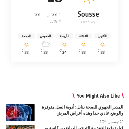
Sousse
°
°
28
_
28
55%
Clear Sky
الأثنين
الثلاثاء
الأربعاء
الخميس
الجمعة
°C
°C
°C
°C
°C
32
33
34
33
33
You Might Also Like
المدير الجهوي للصحة بنابل: أدوية السل متوفرة
والوضع عادي جدا وهذه أعراض المرض
24 ديسمبر، 2024
قبل توقيع العقد مع الترجي الرياضي.. كاستييو