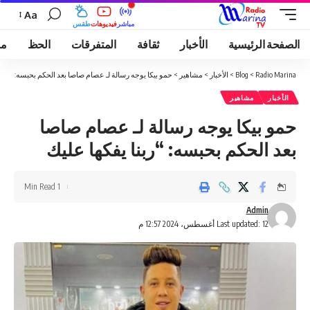
Aa
مباشر
فيديوهات
طقس
الصفحة الرئيسية
الأخبار
ثقافة
المتفرقات
الحظ
مو
Radio Marina
>
Blog
>
الأخبار
>
مشاهير
>
حمو بيكا يوجه رسالة لـ عصام صاصا بعد الحكم بحبسه: “ربنا
الأخبار
مشاهير
حمو بيكا يوجه رسالة لـ عصام صاصا
بعد الحكم بحبسه: “ربنا يفكها عليك
1 Min Read
Admin
Last updated: 12 أغسطس، 2024 12:57 م