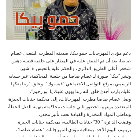
دعم مؤدي المهرجانات حمو بيكا، صديقه المطرب الشعبي عصام
صاصا، بعد أن تم القبض عليه في المطار على خلفية قضية دهس
شخص أعلى الطريق الدائري، والحكم عليه بالحبس 6 أشهر.
ونشر “بيكا” صورة لـ عصام صاصا من جلسة المحاكمة، عبر حسابه
الرسمي بموقع التواصل الاجتماعي “فيسبوك”، وعلق: “ربنا يفكها
عليك يارب أجدع خلق الله ربنا يهون عليك يا أبو رحيم”.
وصل عصام صاصا مطرب المهرجانات، إلى محكمة جنايات الجيزة،
المنعقدة بزينهم، لحضور ثاني جلسات محاكمته بتهمة القتل الخطأ،
وتعاطي المواد المخدرة والقيادة تحت تأثير مخدر.
وقضت الدائرة ” 30″ جنايات الطالبية، بمحكمة جنايات الجيزة
بزينهم، اليوم الأحد، بمعاقبة مؤدي المهرجانات “عصام صاصا”،